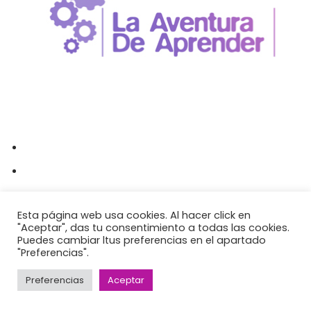
Esta página web usa cookies. Al hacer click en
ComunicaTech es una consultora que pone la
"Aceptar", das tu consentimiento a todas las cookies.
tecnología al servicio de la comunicación. Ofrecemos
Puedes cambiar ltus preferencias en el apartado
asesorías de comunicación y formación personalizada.
"Preferencias".
Preferencias
Aceptar
Página diseñada con amor por Alina Zarekaite